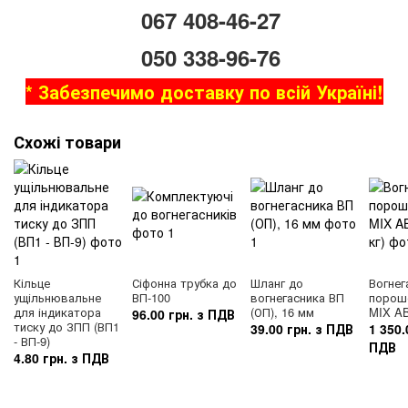
067 408-46-27
050 338-96-76
* Забезпечимо доставку по всій Україні!
Схожі товари
Кільце
Сіфонна трубка до
Шланг до
Вогнег
ущільнювальне
ВП-100
вогнегасника ВП
порош
для індикатора
(ОП), 16 мм
MIX AB
96.00 грн. з ПДВ
тиску до ЗПП (ВП1
39.00 грн. з ПДВ
1 350.
- ВП-9)
ПДВ
4.80 грн. з ПДВ