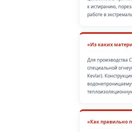
к истиранию, порез
работе в экстремал
«Из каких матери
Для производства С
специальной огнеу
Kevlar). Конструкц
водонепроницаемую
теплоизоляционную
«Как правильно п