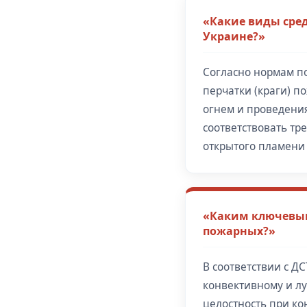
«Какие виды сре
Украине?»
Согласно нормам п
перчатки (краги) п
огнем и проведени
соответствовать тр
открытого пламени 
«Каким ключевым
пожарных?»
В соответствии с Д
конвективному и лу
целостность при ко