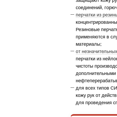
защищают кожу рук
соединений, горюч
перчатки из резин
концентрированны
Резиновые перчат
применяются в сл
материалы;
от незначительны
перчатки из нейл
чистоты производс
дополнительными 
нефтеперерабаты
для всех типов С
кожу рук от дейст
для проведения сп