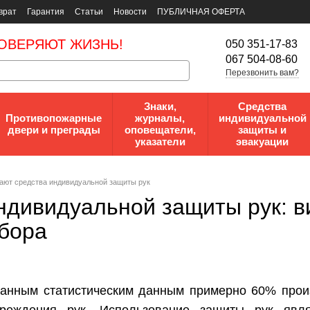
врат
Гарантия
Статьи
Новости
ПУБЛИЧНАЯ ОФЕРТА
ОВЕРЯЮТ ЖИЗНЬ!
050 351-17-83
067 504-08-60
Перезвонить вам?
Знаки,
Средства
Противопожарные
журналы,
индивидуальной
двери и преграды
оповещатели,
защиты и
указатели
эвакуации
ают средства индивидуальной защиты рук
ндивидуальной защиты рук: в
бора
анным статистическим данным примерно 60% прои