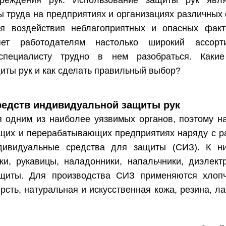
реждения рук. Использование защиты рук явля
ы труда на предприятиях и организациях различных
я воздействия неблагоприятных и опасных факт
яет работодателям настолько широкий ассорт
еспециалисту трудно в нем разобраться. Каки
иты рук и как сделать правильный выбор?
редств индивидуальной защиты рук
 одним из наиболее уязвимых органов, поэтому н
щих и перерабатывающих предприятиях наряду с р
дивидуальные средства для защиты (СИЗ). К ни
ики, рукавицы, наладонники, напальчники, диэлект
ащиты. Для производства СИЗ применяются хлоп
ерсть, натуральная и искусственная кожа, резина, ла