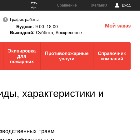
Рус
Сравнение
Желания
Вход
Укр
График работы:
Мой заказ
Будние:
9:00–18:00
0
Выходной:
Суббота,
Воскресенье.
Экипировка
Противопожарные
Справочник
для
услуги
компаний
пожарных
иды, характеристики и
зводственных травм