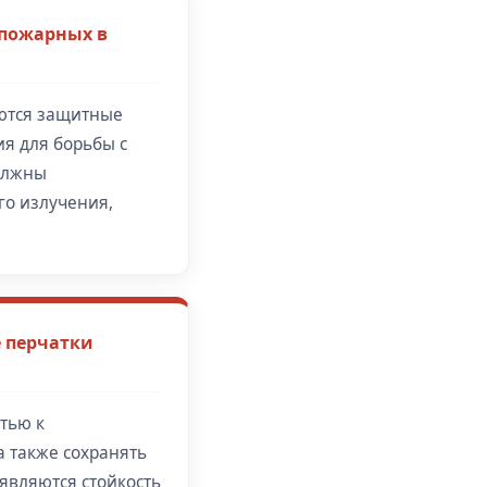
 пожарных в
ются защитные
я для борьбы с
должны
го излучения,
 перчатки
тью к
а также сохранять
являются стойкость