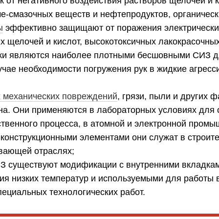
 от негативного воздействия растворов щелочей и к
е-смазочных веществ и нефтепродуктов, органическ
ы
эффективно защищают от поражения электрически
х щелочей и кислот, высокотоксичных лакокрасочны
ки являются наиболее плотными бесшовными СИЗ дл
учае необходимости погружения рук в жидкие агресс
х механических повреждений
, грязи, пыли и других
она. Они применяются в лабораторных условиях для
твенного процесса, в атомной и электронной промы
конструкционными элементами они служат в строите
вающей отраслях;
ИЗ существуют модификации с внутренними вкладк
вия низких температур и используемыми для работы 
ециальных технологических работ.