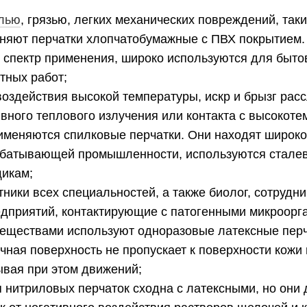
ылью
, грязью, легких механических повреждений, таки
няют перчатки хлопчатобумажные с ПВХ покрытием.
 спектр применения, широко используются для быто
тных работ;
оздействия высокой температуры, искр и брызг рас
вного теплового излучения или контакта с высокот
именяются спилковые перчатки. Они находят широко
абатывающей промышленности, используются стале
щикам;
ники всех специальностей, а также биолог, сотрудн
едприятий, контактирующие с патогенными микроорг
еществами используют одноразовые латексные перча
ичная поверхность не пропускает к поверхности кож
ывая при этом движений;
 нитриловых перчаток сходна с латексными, но они