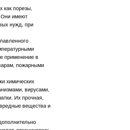
х как порезы,
 Они имеют
вых нужд, при
славленного
емпературными
е применение в
варам, пожарными
ики химических
анизмами, вирусами,
тки. Их прочная,
и вредные вещества и
 дополнительно