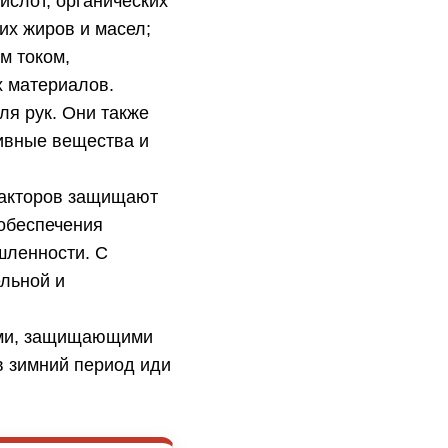
ислот, органических
их жиров и масел;
м током,
х материалов.
я рук. Они также
ивные вещества и
 факторов защищают
 обеспечения
шленности. С
льной и
ами, защищающими
в зимний период иди