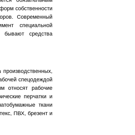
ется обязательным
 форм собственности
оров. Современный
имент специальной
е бывают средства
а производственных,
абочей спецодеждой
м относят рабочие
рические перчатки и
чатобумажные ткани
текс, ПВХ, брезент и