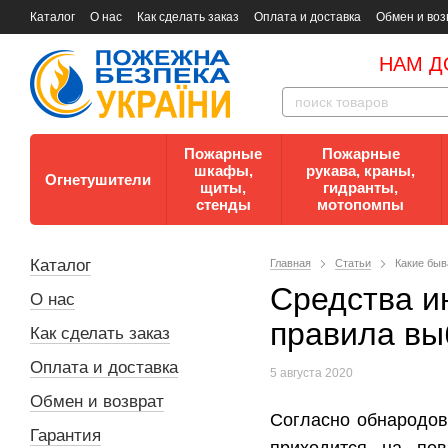
Каталог
О нас
Как сделать заказ
Оплата и доставка
Обмен и воз
Документы
Контакты
Документы по пожарной безопасности
НАМ Д
Пожарные
Пожарные
шкафы,
рукава, краны,
Огнетушители
щиты,
гидранты,
стенды
мотопомпы
Каталог
Главная
Статьи
Какие быв
Средства и
О нас
правила вы
Как сделать заказ
Оплата и доставка
5 августа 2020
Обмен и возврат
Согласно обнародов
Гарантия