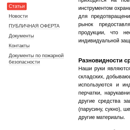
приходится на пов
Статьи
инструментом охран
Новости
для предотвращени
рынок предоставл
ПУБЛИЧНАЯ ОФЕРТА
продукции, что н
Документы
индивидуальной защ
Контакты
Документы по пожарной
Разновидности с
безопасности
Наши руки являются
складских, добываю
используются и ин
перчатки, нарукавн
другие средства з
(парусину, сукно), ш
другие материалы.