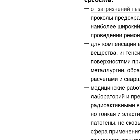
от загрязнений п
проколы предохра
наиболее широкий
проведении ремон
для компенсации в
вещества, интенси
поверхностями пр
металлургии, обр
расчетами и свар
медицинские работ
лабораторий и пр
радиоактивными в
но тонкая и эласт
патогены, не сков
сфера применения