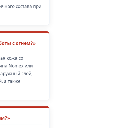
ичного состава при
боты с огнем?»
ая кожа со
типа Nomex или
наружный слой,
, а также
ем?»