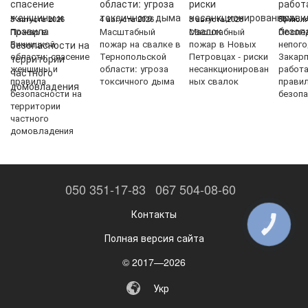
5 августа 2026
4 августа 2026
3 августа 2026
30 июля
Пожар в
Масштабный
Масштабный
После
Винницкой
пожар на свалке в
пожар в Новых
непого
области: спасение
Тернопольской
Петровцах - риски
Закарп
женщины и
области: угроза
несанкционирован
работ
правила
токсичного дыма
ных свалок
прави
безопасности на
безопа
территории
частного
домовладения
050 351-17-83
067 504-08-60
Контакты
КНОПКА
ЗВ'ЯЗКУ
Полная версия сайта
© 2017—2026
Укр