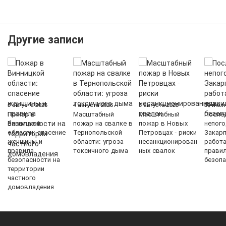
Другие записи
5 августа 2026
4 августа 2026
3 августа 2026
30 июля
Пожар в
Масштабный
Масштабный
После
Винницкой
пожар на свалке в
пожар в Новых
непого
области: спасение
Тернопольской
Петровцах - риски
Закарп
женщины и
области: угроза
несанкционирован
работ
правила
токсичного дыма
ных свалок
прави
безопасности на
безопа
территории
частного
домовладения