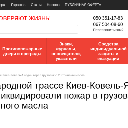
врат
Гарантия
Статьи
Новости
ПУБЛИЧНАЯ ОФЕРТА
ОВЕРЯЮТ ЖИЗНЬ!
050 351-17-83
067 504-08-60
Перезвонить вам?
Знаки,
Средства
Противопожарные
журналы,
индивидуальной
двери и преграды
оповещатели,
защиты и
указатели
эвакуации
е Киев-Ковель-Ягодин горел грузовик с 20 тоннами масла
родной трассе Киев-Ковель-
ликвидировали пожар в грузов
ного масла