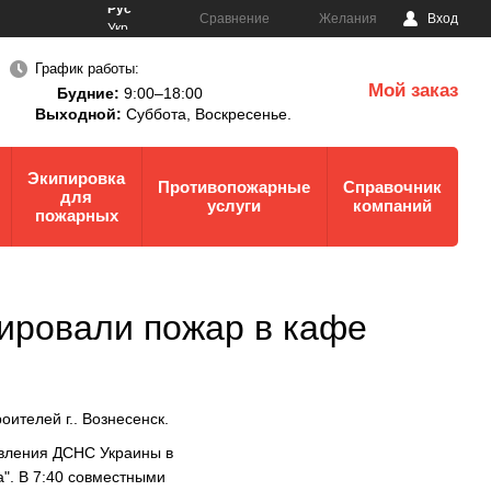
Рус
Сравнение
Желания
Вход
Укр
График работы:
Мой заказ
Будние:
9:00–18:00
0
Выходной:
Суббота,
Воскресенье.
Экипировка
Противопожарные
Справочник
для
услуги
компаний
пожарных
ировали пожар в кафе
ителей г.. Вознесенск.
авления ДСНС Украины в
". В 7:40 совместными