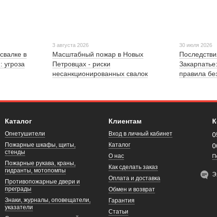
3 августа 2026
30 июля 2026
свалке в
Масштабный пожар в Новых
Последстви
: угроза
Петровцах - риски
Закарпатье
несанкционированных свалок
правила бе
Каталог
Клиентам
К
Огнетушители
Вход в личный кабинет
0
Пожарные шкафы, щиты,
Каталог
0
стенды
О нас
П
Пожарные рукава, краны,
Как сделать заказ
гидранты, мотопомпы
Э
Оплата и доставка
Противопожарные двери и
преграды
Обмен и возврат
Знаки, журналы, оповещатели,
Гарантия
указатели
Статьи