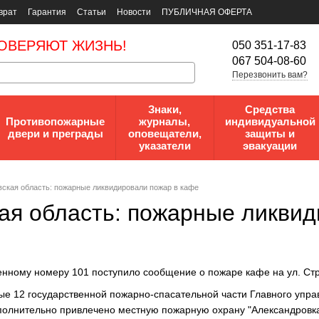
врат
Гарантия
Статьи
Новости
ПУБЛИЧНАЯ ОФЕРТА
ОВЕРЯЮТ ЖИЗНЬ!
050 351-17-83
067 504-08-60
Перезвонить вам?
Знаки,
Средства
Противопожарные
журналы,
индивидуальной
двери и преграды
оповещатели,
защиты и
указатели
эвакуации
ская область: пожарные ликвидировали пожар в кафе
ая область: пожарные ликвид
ренному номеру 101 поступило сообщение о пожаре кафе на ул. Стро
е 12 государственной пожарно-спасательной части Главного упр
полнительно привлечено местную пожарную охрану "Александровка