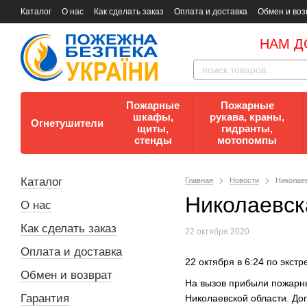
Каталог
О нас
Как сделать заказ
Оплата и доставка
Обмен и воз
Документы
Контакты
Документы по пожарной безопасности
НАМ Д
Пожарные
Пожарные
шкафы,
рукава, краны,
Огнетушители
щиты,
гидранты,
стенды
мотопомпы
Каталог
Главная
Новости
Николаев
Николаевск
О нас
Как сделать заказ
22 октября 2020
Оплата и доставка
22 октября в 6:24 по экст
Обмен и возврат
На вызов прибыли пожарны
Гарантия
Николаевской области. До