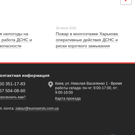
26 июля 2026
я непогоды на
Пожар в многоэтажке Харькова:
: работа ДСНС и
оперативные действия ДСНС и
зопасности
риски короткого замыкания
онтактная информация
50 351-17-83
Киев, ул. Николая Василенко 1 - Время
работы склада: пн-чт: 9:00-17:00, пт:
67 504-08-60
9:00-16:00
ерезвонить вам?
Карта проезда
л. почта:
zakaz@euroservis.com.ua