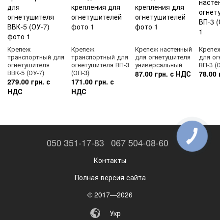
Крепеж
Крепеж
Крепеж настенный
Крепе
транспортный для
транспортный для
для огнетушителя
для ог
огнетушителя
огнетушителя ВП-3
универсальный
ВП-3 (
ВВК-5 (ОУ-7)
(ОП-3)
87.00 грн. с НДС
78.00 
279.00 грн. с
171.00 грн. с
НДС
НДС
КНОПКА
050 351-17-83
067 504-08-60
ЗВ'ЯЗКУ
Контакты
Полная версия сайта
© 2017—2026
Укр