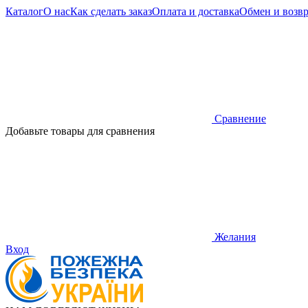
Каталог
О нас
Как сделать заказ
Оплата и доставка
Обмен и возвр
Сравнение
Рус
Укр
Добавьте товары для сравнения
Желания
Вход