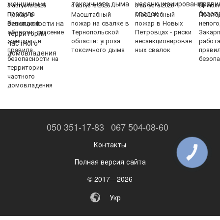
5 августа 2026
4 августа 2026
3 августа 2026
30 июля
Пожар в
Масштабный
Масштабный
После
Винницкой
пожар на свалке в
пожар в Новых
непого
области: спасение
Тернопольской
Петровцах - риски
Закарп
женщины и
области: угроза
несанкционирован
работ
правила
токсичного дыма
ных свалок
прави
безопасности на
безопа
территории
частного
домовладения
050 351-17-83
067 504-08-60
Контакты
КНОПКА
ЗВ'ЯЗКУ
Полная версия сайта
© 2017—2026
Укр