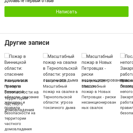
Добавьте первый отзыв
Написать
Другие записи
5 августа 2026
4 августа 2026
3 августа 2026
30 июля
Пожар в
Масштабный
Масштабный
После
Винницкой
пожар на свалке в
пожар в Новых
непого
области: спасение
Тернопольской
Петровцах - риски
Закарп
женщины и
области: угроза
несанкционирован
работ
правила
токсичного дыма
ных свалок
прави
безопасности на
безопа
территории
частного
домовладения