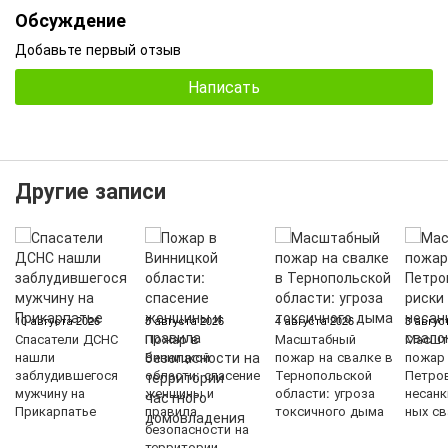
Обсуждение
Добавьте первый отзыв
Написать
Другие записи
10 августа 2026
5 августа 2026
4 августа 2026
3 авгус
Спасатели ДСНС
Пожар в
Масштабный
Масшт
нашли
Винницкой
пожар на свалке в
пожар
заблудившегося
области: спасение
Тернопольской
Петров
мужчину на
женщины и
области: угроза
несан
Прикарпатье
правила
токсичного дыма
ных с
безопасности на
территории