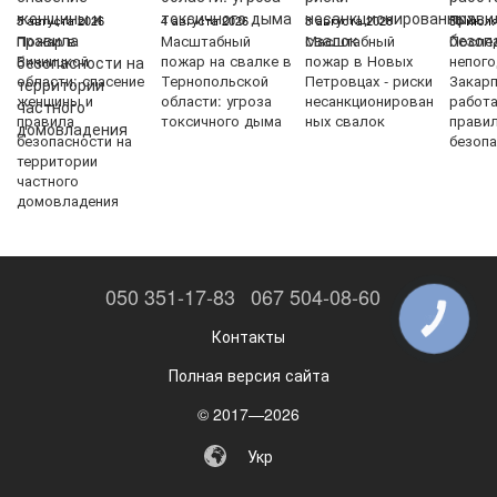
5 августа 2026
4 августа 2026
3 августа 2026
30 июля
Пожар в
Масштабный
Масштабный
После
Винницкой
пожар на свалке в
пожар в Новых
непого
области: спасение
Тернопольской
Петровцах - риски
Закарп
женщины и
области: угроза
несанкционирован
работ
правила
токсичного дыма
ных свалок
прави
безопасности на
безопа
территории
частного
домовладения
050 351-17-83
067 504-08-60
КНОПКА
ЗВ'ЯЗКУ
Контакты
Полная версия сайта
© 2017—2026
Укр