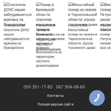
10 августа 2026
5 августа 2026
4 августа 2026
3 авгус
Спасатели ДСНС
Пожар в
Масштабный
Масшт
нашли
Винницкой
пожар на свалке в
пожар
заблудившегося
области: спасение
Тернопольской
Петров
мужчину на
женщины и
области: угроза
несан
Прикарпатье
правила
токсичного дыма
ных с
безопасности на
территории
частного
домовладения
050 351-17-83
067 504-08-60
Контакты
КНОПКА
ЗВ'ЯЗКУ
Полная версия сайта