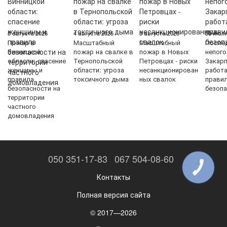
5 августа 2026
4 августа 2026
3 августа 2026
30 июля
Пожар в
Масштабный
Масштабный
После
Винницкой
пожар на свалке в
пожар в Новых
непого
области: спасение
Тернопольской
Петровцах - риски
Закарп
женщины и
области: угроза
несанкционирован
работ
правила
токсичного дыма
ных свалок
прави
безопасности на
безопа
территории
частного
домовладения
050 351-17-83
067 504-08-60
КНОПКА
ЗВ'ЯЗКУ
Контакты
Полная версия сайта
© 2017—2026