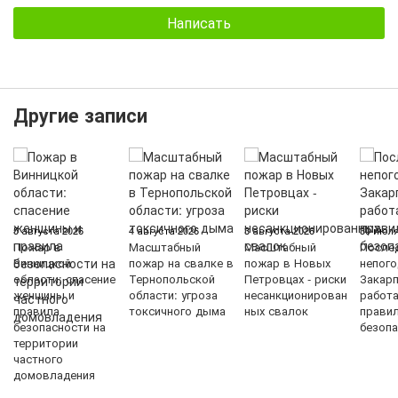
Написать
Другие записи
5 августа 2026
4 августа 2026
3 августа 2026
30 июля
Пожар в
Масштабный
Масштабный
После
Винницкой
пожар на свалке в
пожар в Новых
непого
области: спасение
Тернопольской
Петровцах - риски
Закарп
женщины и
области: угроза
несанкционирован
работ
правила
токсичного дыма
ных свалок
прави
безопасности на
безопа
территории
частного
домовладения