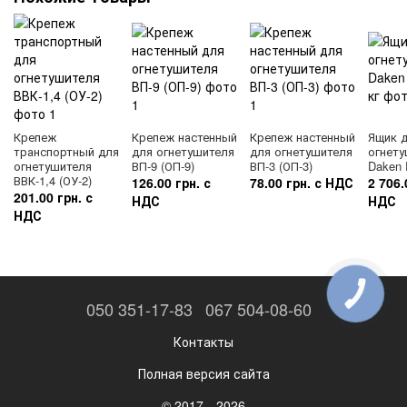
Крепеж
Крепеж настенный
Крепеж настенный
Ящик 
транспортный для
для огнетушителя
для огнетушителя
огнету
огнетушителя
ВП-9 (ОП-9)
ВП-3 (ОП-3)
Daken 
ВВК-1,4 (ОУ-2)
126.00 грн. с
78.00 грн. с НДС
2 706.
201.00 грн. с
НДС
НДС
НДС
КНОПКА
ЗВ'ЯЗКУ
050 351-17-83
067 504-08-60
Контакты
Полная версия сайта
© 2017—2026