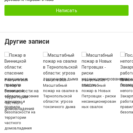
Написать
Другие записи
5 августа 2026
4 августа 2026
3 августа 2026
30 июля
Пожар в
Масштабный
Масштабный
После
Винницкой
пожар на свалке в
пожар в Новых
непого
области: спасение
Тернопольской
Петровцах - риски
Закарп
женщины и
области: угроза
несанкционирован
работ
правила
токсичного дыма
ных свалок
прави
безопасности на
безопа
территории
частного
домовладения