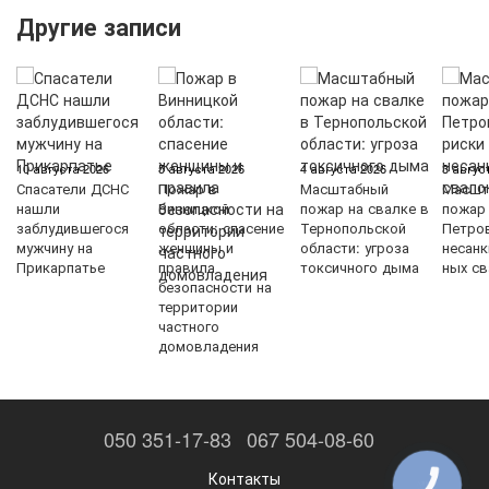
Другие записи
10 августа 2026
5 августа 2026
4 августа 2026
3 авгус
Спасатели ДСНС
Пожар в
Масштабный
Масшт
нашли
Винницкой
пожар на свалке в
пожар
заблудившегося
области: спасение
Тернопольской
Петров
мужчину на
женщины и
области: угроза
несан
Прикарпатье
правила
токсичного дыма
ных с
безопасности на
территории
частного
домовладения
050 351-17-83
067 504-08-60
Контакты
КНОПКА