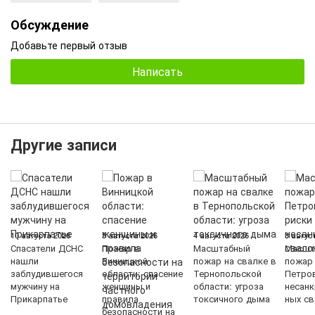
Обсуждение
Добавьте первый отзыв
Написать
Другие записи
10 августа 2026
5 августа 2026
4 августа 2026
3 авгус
Спасатели ДСНС
Пожар в
Масштабный
Масшт
нашли
Винницкой
пожар на свалке в
пожар
заблудившегося
области: спасение
Тернопольской
Петров
мужчину на
женщины и
области: угроза
несан
Прикарпатье
правила
токсичного дыма
ных с
безопасности на