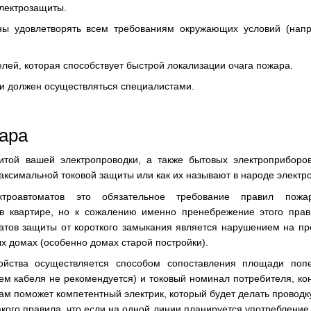
лектрозащиты.
ны удовлетворять всем требованиям окружающих условий (нап
лей, которая способствует быстрой локализации очага пожара.
и должен осуществляться специалистами.
ара
итой вашей электропроводки, а также бытовых электроприборо
аксимальной токовой защиты или как их называют в народе электр
ктроавтоматов это обязательное требование правил пожа
в квартире, но к сожалению именно пренебрежение этого прав
матов защиты от короткого замыкания является нарушением на п
ых домах (особенно домах старой постройки).
ойства осуществляется способом сопоставления площади попе
ем кабеля не рекомендуется) и токовый номинал потребителя, кон
ам поможет компетентный электрик, который будет делать проводку.
кого правила, что если на одной линии планируется употребление 