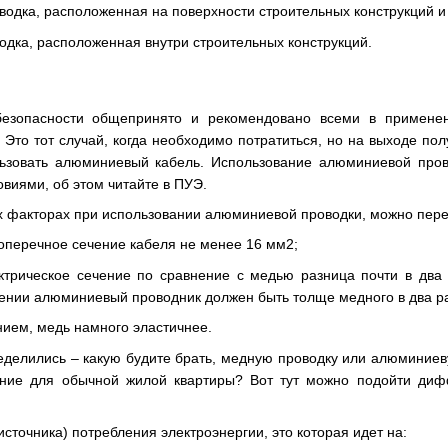
водка, расположенная на поверхности строительных конструкций и
одка, расположенная внутри строительных конструкций.
езопасности общепринято и рекомендовано всеми в примене
 Это тот случай, когда необходимо потратиться, но на выходе по
льзовать алюминиевый кабель. Использование алюминиевой пров
овиями, об этом читайте в ПУЭ.
ых факторах при использовании алюминиевой проводки, можно пер
перечное сечение кабеля не менее 16 мм2;
ктрическое сечение по сравнение с медью разница почти в два 
ении алюминиевый проводник должен быть толще медного в два ра
ием, медь намного эластичнее.
делились – какую будите брать, медную проводку или алюминиев
ение для обычной жилой квартиры? Вот тут можно подойти ди
(источника) потребления электроэнергии, это которая идет на: