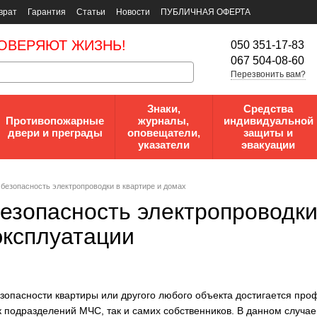
врат
Гарантия
Статьи
Новости
ПУБЛИЧНАЯ ОФЕРТА
ОВЕРЯЮТ ЖИЗНЬ!
050 351-17-83
067 504-08-60
Перезвонить вам?
Знаки,
Средства
Противопожарные
журналы,
индивидуальной
двери и преграды
оповещатели,
защиты и
указатели
эвакуации
безопасность электропроводки в квартире и домах
езопасность электропроводки
эксплуатации
опасности квартиры или другого любого объекта достигается про
к подразделений МЧС, так и самих собственников. В данном случа