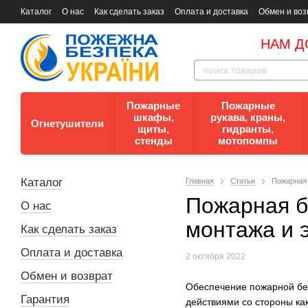
Каталог
О нас
Как сделать заказ
Оплата и доставка
Обмен и воз
Документы
Контакты
Документы по пожарной безопасности
НАМ Д
Пожарные
Пожарные
шкафы,
рукава, краны,
Огнетушители
щиты,
гидранты,
стенды
мотопомпы
Каталог
Главная
Статьи
Пожарная 
Пожарная б
О нас
монтажа и 
Как сделать заказ
Оплата и доставка
2 октября 2022
Обмен и возврат
Обеспечение пожарной без
Гарантия
действиями со стороны ка