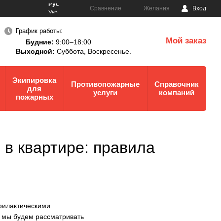
Рус
Сравнение
Желания
Вход
Укр
График работы:
Мой заказ
Будние:
9:00–18:00
0
Выходной:
Суббота,
Воскресенье.
Экипировка
Противопожарные
Справочник
для
услуги
компаний
пожарных
 в квартире: правила
филактическими
е мы будем рассматривать