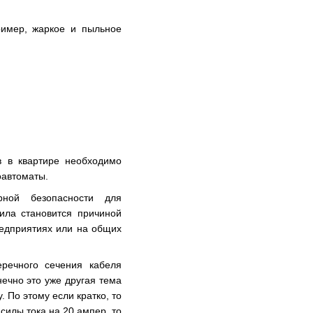
ример, жаркое и пыльное
в в квартире необходимо
оавтоматы.
рной безопасности для
ила становится причиной
редприятиях или на общих
речного сечения кабеля
ечно это уже другая тема
 По этому если кратко, то
силы тока на 20 ампер, то