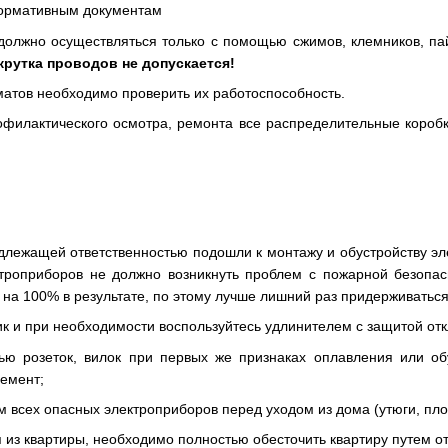
нормативным документам
олжно осуществляться только с помощью сжимов, клемников, па
крутка проводов не допускается!
матов необходимо проверить их работоспособность.
филактического осмотра, ремонта все распределительные короб
длежащей ответственностью подошли к монтажу и обустройству эле
ктроприборов не должно возникнуть проблем с пожарной безопас
на 100% в результате, по этому лучше лишний раз придерживатьс
ик и при необходимости воспользуйтесь удлинителем с защитой от
ью розеток, вилок при первых же признаках оплавления или об
лемент;
 всех опасных электроприборов перед уходом из дома (утюги, плой
я из квартиры, необходимо полностью обесточить квартиру путем о