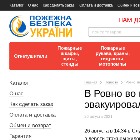
Каталог
О нас
Как сделать заказ
Оплата и доставка
Обмен и воз
Документы
Контакты
Документы по пожарной безопасности
НАМ Д
Пожарные
Пожарные
шкафы,
рукава, краны,
Огнетушители
щиты,
гидранты,
стенды
мотопомпы
Каталог
Главная
Новости
Ровно: п
В Ровно во
О нас
эвакуирова
Как сделать заказ
Оплата и доставка
26 августа 2021
Обмен и возврат
26 августа в 14:34 в С
Гарантия
в девяти этажном жило