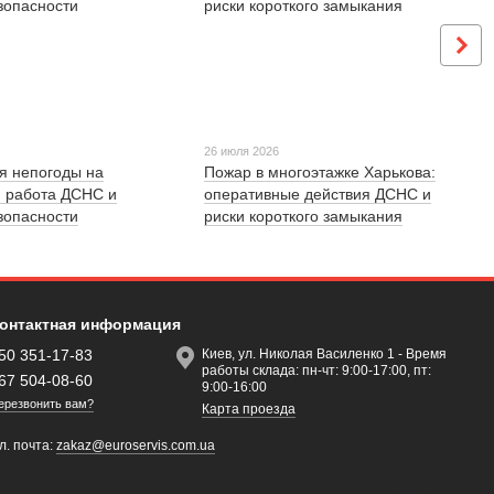
26 июля 2026
я непогоды на
Пожар в многоэтажке Харькова:
: работа ДСНС и
оперативные действия ДСНС и
зопасности
риски короткого замыкания
онтактная информация
50 351-17-83
Киев, ул. Николая Василенко 1 - Время
работы склада: пн-чт: 9:00-17:00, пт:
67 504-08-60
9:00-16:00
ерезвонить вам?
Карта проезда
л. почта:
zakaz@euroservis.com.ua