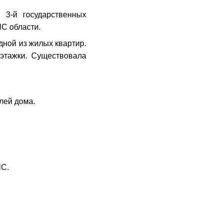
 3-й государственных
С области.
дной из жилых квартир.
этажки. Существовала
лей дома.
ЧС.