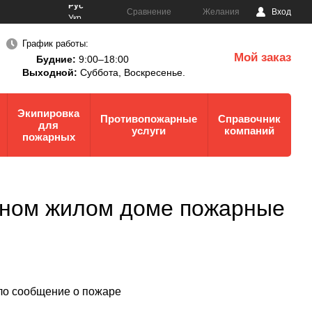
Рус
Сравнение
Желания
Вход
Укр
График работы:
Мой заказ
Будние:
9:00–18:00
0
Выходной:
Суббота,
Воскресенье.
Экипировка
Противопожарные
Справочник
для
услуги
компаний
пожарных
ирном жилом доме пожарные
ило сообщение о пожаре