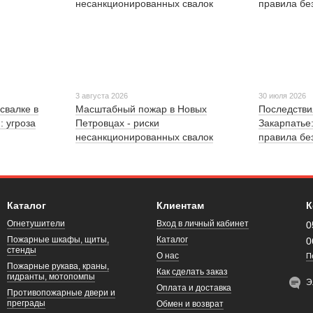
3 августа 2026
30 июля 2026
свалке в
Масштабный пожар в Новых
Последстви
: угроза
Петровцах - риски
Закарпатье
несанкционированных свалок
правила бе
Каталог
Клиентам
К
Огнетушители
Вход в личный кабинет
0
Пожарные шкафы, щиты,
Каталог
0
стенды
О нас
П
Пожарные рукава, краны,
Как сделать заказ
гидранты, мотопомпы
Э
Оплата и доставка
Противопожарные двери и
преграды
Обмен и возврат