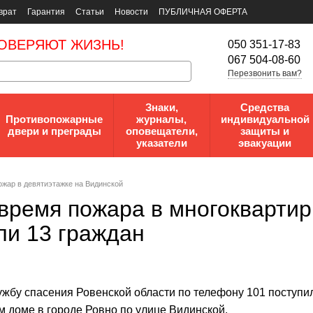
врат
Гарантия
Статьи
Новости
ПУБЛИЧНАЯ ОФЕРТА
ОВЕРЯЮТ ЖИЗНЬ!
050 351-17-83
067 504-08-60
Перезвонить вам?
Знаки,
Средства
Противопожарные
журналы,
индивидуальной
двери и преграды
оповещатели,
защиты и
указатели
эвакуации
ожар в девятиэтажке на Видинской
 время пожара в многокварт
ли 13 граждан
лужбу спасения Ровенской области по телефону 101 поступ
м доме в городе Ровно по улице Видинской.