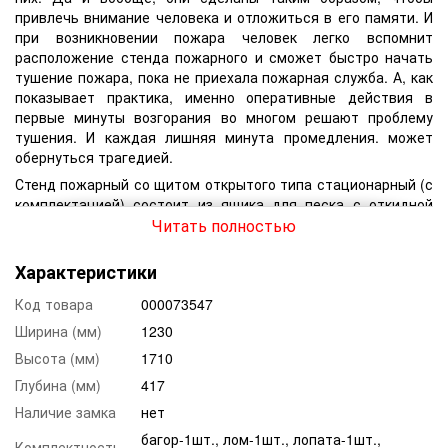
привлечь внимание человека и отложиться в его памяти. И
при возникновении пожара человек легко вспомнит
расположение стенда пожарного и сможет быстро начать
тушение пожара, пока не приехала пожарная служба. А, как
показывает практика, именно оперативные действия в
первые минуты возгорания во многом решают проблему
тушения. И каждая лишняя минута промедления. может
обернуться трагедией.
Стенд пожарный со щитом открытого типа стационарный (с
комплектацией) состоит из ящика для песка с откидной
крышкой и закрепленного над ящиком металлического
Читать полностью
каркаса пожарного щита размером 1710х1230 мм. В
комплект поставки входит следующий пожарный
Характеристики
инвентарь: два конусных ведра, багор, лом, лопата, топор и
огнетушитель порошковый ВП-5(ОП-5). В углу щита
Код товара
000073547
находится пластинка, на которую наносятся порядкового
Ширина (мм)
1230
номера щита и номера телефона для вызова пожарно-
Высота (мм)
1710
спасательных подразделений.
Глубина (мм)
417
На стенде хранятся первичные средства пожаротушения в
помещениях производственного и складского назначения, в
Наличие замка
нет
которые не проведен пожарный водопровод и не
багор-1шт., лом-1шт., лопата-1шт.,
Комплектность