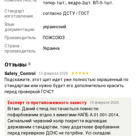
установлена система автоматического пожаротушения.
топор-1шт., ведро-2шт. ВП-5-1шт.
Также пожарный стенд ставят на территории предприятия,
Стандарт
при отсутствии внешнего пожарного водопровода или при
согласно ДСТУ / ГОСТ
изготовления
удалении от пригодных для тушения пожара
Язык
водоисточников на расстояние более ста метров.
украинский
документации
Пожарный стенд обычно устанавливается:
Производитель
ПОЖСОЮЗ
в производственных и складских помещениях, не
Страна
оборудованных внутренним противопожарным
Украина
производитель
водопроводом и автоматическими установками
пожаротушения
Отзывы
3
на территории предприятий (организаций), не имеющих
Safety_Control
12 февраля 2026
наружного противопожарного водопровода
Подскажите, этот щит идет уже полностью окрашенный по
при удалении зданий (сооружений) наружных
стандартам или нужно будет его дополнительно красить
технологических установок этих предприятий на
перед проверкой ГСЧС?
расстояние более 100 м от наружных пожарных
водоисточников
Експерт із протипожежного захисту
19 февраля 2026
Вітаю. Даний стенд постачається повністю
пофарбованим згідно з вимогами НАПБ А.01.001-2014.
Сигнальний червоний колір покриття відповідає
державним стандартам, тому додаткове фарбування
перед перевіркою ДСНС не потрібне. Усі складові