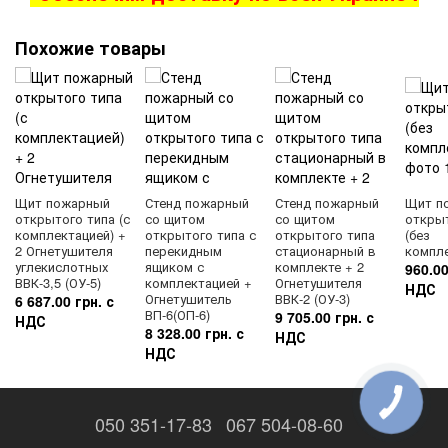
Похожие товары
Щит пожарный
Стенд пожарный
Стенд пожарный
Щит п
открытого типа (с
со щитом
со щитом
открыт
комплектацией) +
открытого типа с
открытого типа
(без
2 Огнетушителя
перекидным
стационарный в
компле
углекислотных
ящиком с
комплекте + 2
960.00
ВВК-3,5 (ОУ-5)
комплектацией +
Огнетушителя
НДС
Огнетушитель
ВВК-2 (ОУ-3)
6 687.00 грн. с
ВП-6(ОП-6)
9 705.00 грн. с
НДС
8 328.00 грн. с
НДС
НДС
050 351-17-83
067 504-08-60