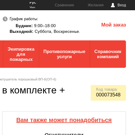
Рус
Сравнение
Желания
Вход
Укр
График работы:
Мой заказ
Будние:
9:00–18:00
0
Выходной:
Суббота,
Воскресенье.
Экипировка
Противопожарные
Справочник
для
услуги
компаний
пожарных
гнетушитель порошковый ВП-6(ОП-6)
в комплекте +
Код товара:
000073548
Вам также может понадобиться