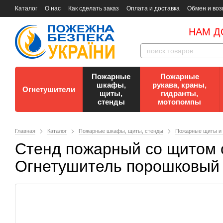
Каталог
О нас
Как сделать заказ
Оплата и доставка
Обмен и воз
Документы
Контакты
Документы по пожарной безопасности
НАМ Д
Пожарные
Пожарные
шкафы,
рукава, краны,
Огнетушители
щиты,
гидранты,
стенды
мотопомпы
Главная
Каталог
Пожарные шкафы, щиты, стенды
Пожарные щиты и
Стенд пожарный со щитом о
Огнетушитель порошковый 