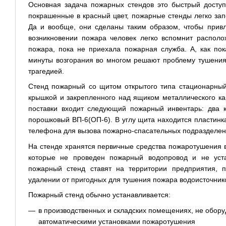
Основная задача пожарных стендов это быстрый досту
покрашенные в красный цвет, пожарные стенды легко за
Да и вообще, они сделаны таким образом, чтобы привл
возникновении пожара человек легко вспомнит распол
пожара, пока не приехала пожарная служба. А, как по
минуты возгорания во многом решают проблему тушения
трагедией.
Стенд пожарный со щитом открытого типа стационарный 
крышкой и закрепленного над ящиком металлического к
поставки входит следующий пожарный инвентарь: два к
порошковый ВП-6(ОП-6). В углу щита находится пластинк
телефона для вызова пожарно-спасательных подразделен
На стенде хранятся первичные средства пожаротушения в
которые не проведен пожарный водопровод и не уста
пожарный стенд ставят на территории предприятия, 
удалении от пригодных для тушения пожара водоисточнико
Пожарный стенд обычно устанавливается:
в производственных и складских помещениях, не обо
автоматическими установками пожаротушения