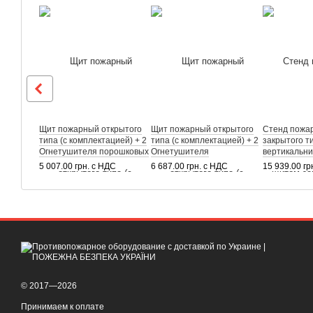
Щит пожарный открытого
Щит пожарный открытого
Стенд пожа
типа (с комплектацией) + 2
типа (с комплектацией) + 2
закрытого ти
Огнетушителя порошковых
Огнетушителя
вертикальн
ВП-6 (ОП-6)
углекислотных ВВК-3,5
5 007.00 грн. с НДС
6 687.00 грн. с НДС
15 939.00 гр
(ОУ-5)
© 2017—2026
Принимаем к оплате