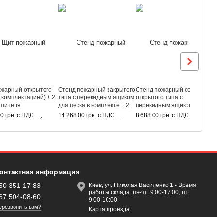
ожарный открытого
Стенд пожарный закрытого
Стенд пожарный со щитом
С
с комплектацией) + 2
типа с перекидным ящиком
открытого типа с
о
ушителя
для песка в комплекте + 2
перекидным ящиком в
п
слотных ВВК-2 (ОУ-3)
Огнетушителя ВП-6 (ОП-6)
комплекте + Огнетушитель
к
00 грн. с НДС
14 268.00 грн. с НДС
8 688.00 грн. с НДС
9
ВВК-2 (ОУ-3)
О
онтактная информация
50 351-17-83
Киев, ул. Николая Василенко 1 - Время
работы склада: пн-чт: 9:00-17:00, пт:
67 504-08-60
9:00-16:00
ерезвонить вам?
Карта проезда