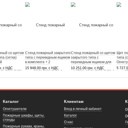
рный со щитом
Стенд пожарный закрытого
Стенд пожарный со щитом
Щит п
па (сетка)
типа с перекидным ящиком
закрытого типа с
типа (
ий
в комплекте + 2
перекидным ящиком для
Огнет
Огнетушителя
песка
углеки
н. с НДС
15 948.00 грн. с НДС
10 251.00 грн. с НДС
5 727.
ВВК-3,5(ОУ-5)
Каталог
Клиентам
К
Огнетушители
Вход в личный кабинет
0
Пожарные шкафы, щиты,
Каталог
0
стенды
О нас
П
Пожарные рукава, краны,