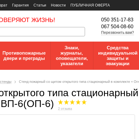
врат
Гарантия
Статьи
Новости
ПУБЛИЧНАЯ ОФЕРТА
ОВЕРЯЮТ ЖИЗНЬ!
050 351-17-83
067 504-08-60
Перезвонить вам?
Знаки,
Средства
Противопожарные
журналы,
индивидуальной
двери и преграды
оповещатели,
защиты и
указатели
эвакуации
 стенды
Стенд пожарный со щитом открытого типа стационарный в комплекте + О
ткрытого типа стационарный 
ВП-6(ОП-6)
2 отзыва