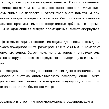
п к средствам противопожарной защиты. Хорошо заметные,
поминаются людям, когда они постоянно проходят мимо них.
ечь внимание человека и отложиться в его памяти. И при
ожение стенда пожарного и сможет быстро начать тушение
казывает практика, именно оперативные действия в первые
. И каждая лишняя минута промедления. может обернуться
(с комплектацией) состоит из ящика для песка с откидной
аркаса пожарного щита размером 1710х1230 мм. В комплект
онусных ведра, багор, лом, лопата, топор и огнетушитель
а, на которую наносятся порядкового номера щита и номера
ий.
 помещениях производственного и складского назначения, в
новлена система автоматического пожаротушения. Также
при отсутствии внешнего пожарного водопровода или при
в на расстояние более ста метров.
рудованных внутренним противопожарным водопроводом и