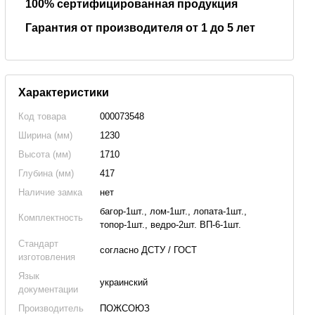
100% сертифицированная продукция
Гарантия от производителя от 1 до 5 лет
Характеристики
Код товара
000073548
Ширина (мм)
1230
Высота (мм)
1710
Глубина (мм)
417
Наличие замка
нет
багор-1шт., лом-1шт., лопата-1шт.,
Комплектность
топор-1шт., ведро-2шт. ВП-6-1шт.
Стандарт
согласно ДСТУ / ГОСТ
изготовления
Язык
украинский
документации
Производитель
ПОЖСОЮЗ