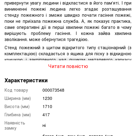
привернути увагу людини і відкластися в його пам'яті. І при
виникненні пожежі людина легко згадає розташування
стенду пожежного і зможе швидко почати гасіння пожежі,
поки не приїхала пожежна служба. А, як показує практика,
саме оперативні дії в перші хвилини пожежі багато в чому
вирішують проблему гасіння. І кожна зайва хвилина
зволікання. може обернутися трагедією.
Стенд пожежний з щитом відкритого типу стаціонарний (з
комплектацією) складається з ящика для піску з відкидною
кришкою і закріпленого над ящиком металевого каркасу
пожежного щита розміром 1710х1230 мм. У комплект
Читати повністю
поставки входить наступний пожежний інвентар: два
конусних відра, багор, лом, лопата, сокира і вогнегасник
Характеристики
порошковий ВП-6 (ОП-6). В кутку щита знаходиться
пластинка, на яку наносяться порядковий номер щита і
Код товару
000073548
номер телефону для виклику пожежно-рятувальних
Ширина (мм)
1230
підрозділів.
Висота (мм)
1710
На стенді зберігаються первинні засоби пожежогасіння в
Глибина (мм)
417
приміщеннях виробничого і складського призначення, в які
не проведений пожежний водопровід і не встановлена ​​
Наявність
ні
замку
система автоматичного пожежогасіння. Також пожежний
стенд ставлять на території підприємства, при відсутності
багор-1шт., лом-1шт., лопата-1шт.,