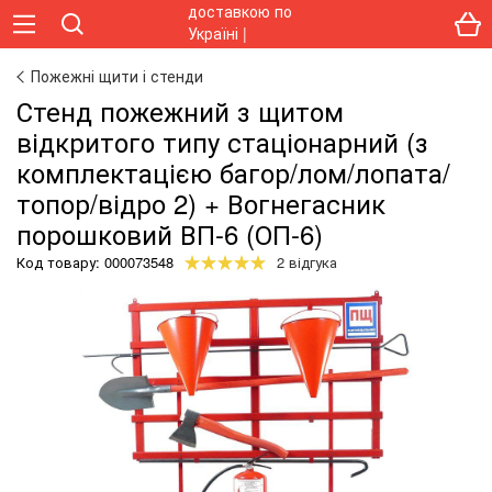
Пожежні щити і стенди
Стенд пожежний з щитом
відкритого типу стаціонарний (з
комплектацією багор/лом/лопата/
топор/відро 2) + Вогнегасник
порошковий ВП-6 (ОП-6)
Код товару:
000073548
2 відгука