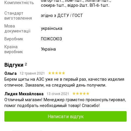
Комплектність
зовнішнього пожежного водопроводу або при видаленні від
сокира-1шт., відро-2шт. ВП-6-1шт.
придатних для гасіння пожежі вододжерел на відстань
Стандарт
згідно з ДСТУ / ГОСТ
понад сто метрів.
виготовлення
Пожежний стенд зазвичай встановлюється:
Мова
українська
документації
у виробничих і складських приміщеннях, не обладнаних
внутрішнім протипожежним водопроводом та
Виробник
ПОЖСОЮЗ
автоматичними установками пожежогасіння
Країна
Україна
виробник
на території підприємств (організацій), які не мають
зовнішнього протипожежного водопроводу
Відгуки
2
при видаленні будівель (споруд) зовнішніх технологічних
установок цих підприємств на відстань понад 100 м від
Ольга
12 травня 2021
зовнішніх пожежних вододжерел
Берем щиты на АЗС уже не в первый раз, качество изделия
отличное. Заказали, на следующий день получили.
Лидия Михайловна
13 січня 2021
Отличный магазин! Менеджер грамотно проконсультировал,
помог подобрать необходимый товар! Спасибо!
Написати відгук
ПОЖЕЖНА БЕЗПЕКА УКРАЇНИ