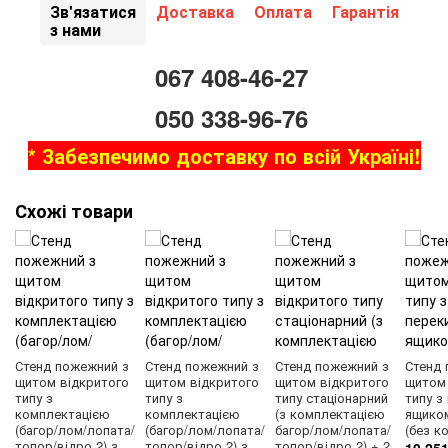
Зв'язатися
Доставка
Оплата
Гарантія
з нами
067 408-46-27
050 338-96-76
* Забезпечимо доставку по всій Україні!
Схожі товари
Стенд пожежний з
Стенд пожежний з
Стенд пожежний з
Стенд 
щитом відкритого
щитом відкритого
щитом відкритого
щитом
типу з
типу з
типу стаціонарний
типу з
комплектацією
комплектацією
(з комплектацією
ящиком
(багор/лом/лопата/
(багор/лом/лопата/
багор/лом/лопата/
(без к
топор/відро 2) з
топор/відро 2) з
топор/відро 2) + 2
10 251