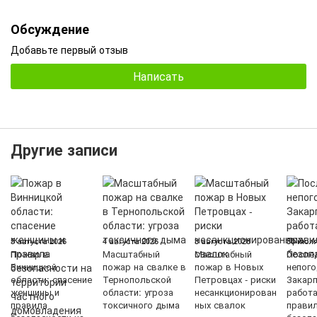
Обсуждение
Добавьте первый отзыв
Написать
Другие записи
5 августа 2026
4 августа 2026
3 августа 2026
30 июля
Пожар в
Масштабный
Масштабный
После
Винницкой
пожар на свалке в
пожар в Новых
непого
области: спасение
Тернопольской
Петровцах - риски
Закарп
женщины и
области: угроза
несанкционирован
работ
правила
токсичного дыма
ных свалок
прави