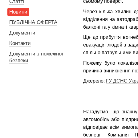
Статті
сьомому поверсі.
Через кілька хвилин д
Новини
відділення на автодраб
ПУБЛІЧНА ОФЕРТА
балконі та у кімнаті кв
Документи
Ще до прибуття вогнебо
Контакти
евакуація людей з зади
спільно патрульними вив
Документи з пожежної
безпеки
Пожежу було локалізо
причина виникнення по
Джерело:
ГУ ДСНС Украї
Нагадуємо, що значну
автомобіль або підпр
відповідає всім вимог
безпеці. Компанія