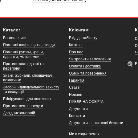
Каталог
Клієнтам
К
Вогнегасники
Вхід до кабінету
0
Пожежні шафи, щити, стенди
Каталог
0
Пожежні рукави, крани,
Про нас
П
гідранти, мотопомпи
Як зробити замовлення
Протипожежні двері та
Е
Оплата і доставка
перепони
Обмін та повернення
Знаки, журнали, сповіщувачі,
покажчики
Гарантія
Засоби індивідуального захисту
Статті
та евакуації
Новини
Екіпірування для пожежних
ПУБЛІЧНА ОФЕРТА
Протипожежні послуги
Документи
Довідник компаній
Контакти
Документи з пожежної безпеки
Ми в соцмережах