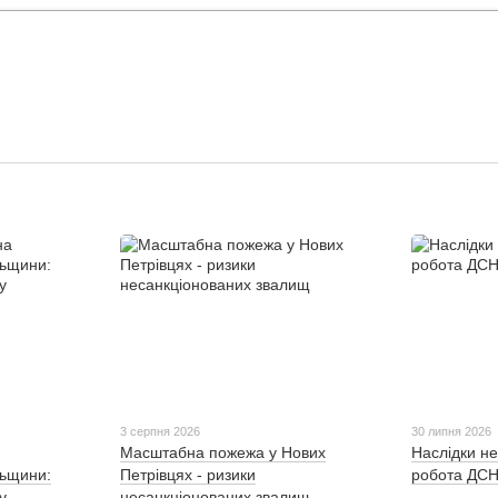
3 серпня 2026
30 липня 2026
Масштабна пожежа у Нових
Наслідки не
льщини:
Петрівцях - ризики
робота ДСН
у
несанкціонованих звалищ