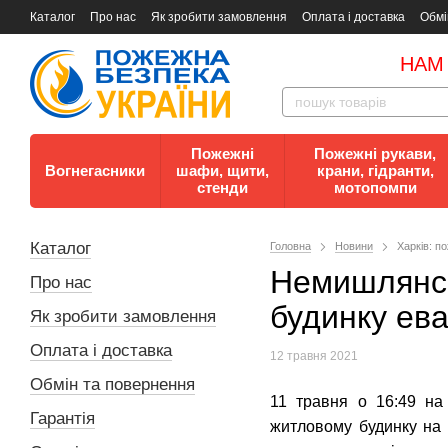
Каталог
Про нас
Як зробити замовлення
Оплата і доставка
Обмі
Документи
Контакти
Документи з пожежної безпеки
НАМ
Пожежні
Пожежні рукави,
Вогнегасники
шафи, щити,
крани, гідранти,
стенди
мотопомпи
Каталог
Головна
Новини
Харків: п
Немишлянсь
Про нас
будинку ева
Як зробити замовлення
Оплата і доставка
12 травня 2021
Обмін та повернення
11 травня о 16:49 на
Гарантія
житловому будинку на 