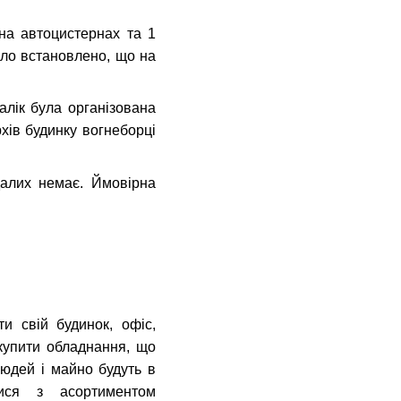
на автоцистернах та 1
уло встановлено, що на
алік була організована
рхів будинку вогнеборці
далих немає. Ймовірна
и свій будинок, офіс,
купити обладнання, що
людей і майно будуть в
ся з асортиментом