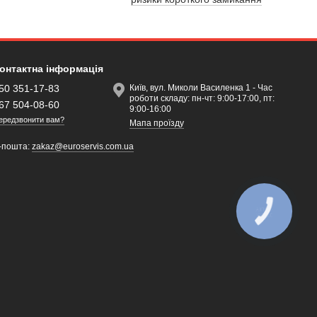
онтактна інформація
50 351-17-83
Київ, вул. Миколи Василенка 1 - Час
роботи складу: пн-чт: 9:00-17:00, пт:
67 504-08-60
9:00-16:00
ередзвонити вам?
Мапа проїзду
-пошта:
zakaz@euroservis.com.ua
КНОПКА
ЗВ'ЯЗКУ