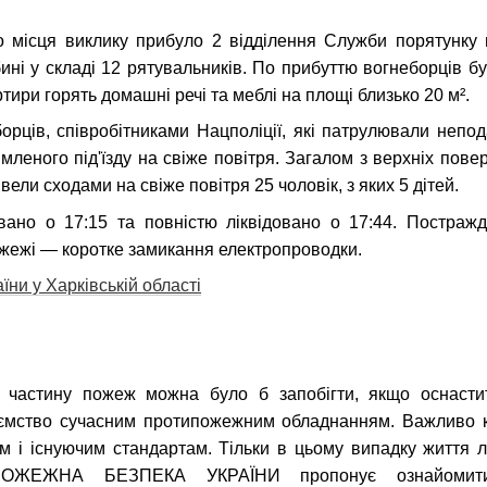
о місця виклику прибуло 2 відділення Служби порятунку 
ині у складі 12 рятувальників. По прибуттю вогнеборців б
артири горять домашні речі та меблі на площі близько 20 м².
рців, співробітниками Нацполіції, які патрулювали непод
мленого під'їзду на свіже повітря. Загалом з верхніх пове
ели сходами на свіже повітря 25 чоловік, з яких 5 дітей.
вано о 17:15 та повністю ліквідовано о 17:44. Постраж
жежі — коротке замикання електропроводки.
ни у Харківській області
 частину пожеж можна було б запобігти, якщо оснастит
иємство сучасним протипожежним обладнанням. Важливо 
ам і існуючим стандартам. Тільки в цьому випадку життя 
 ПОЖЕЖНА БЕЗПЕКА УКРАЇНИ пропонує ознайомити