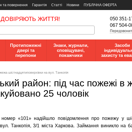
н та повернення
Гарантія
Статті
Новини
ПУБЛІЧНА ОФЕРТА
 ДОВІРЯЮТЬ ЖИТТЯ!
050 351-1
067 504-0
Передзвонит
Протипожежні
Знаки, журнали,
Засоби
двері та
сповіщувачі,
індивідуаль
перепони
покажчики
захисту та ева
ожежа шістнадцятиповерхівки на вул. Танкопія
кий район: під час пожежі в
куйовано 25 чоловік
 номер «101» надійшло повідомлення про пожежу у ші
вул. Танкопія, 3/1 міста Харкова. Займання виникло на б