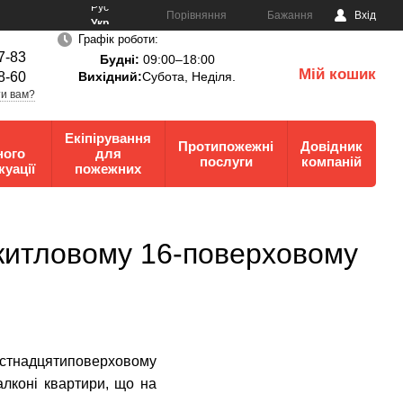
Рус
Порівняння
Бажання
Вхід
Укр
Графік роботи:
7-83
Будні:
09:00–18:00
Мій кошик
8-60
Вихідний:
Субота, Неділя.
0
и вам?
Екіпірування
Протипожежні
Довідник
ного
для
послуги
компаній
куації
пожежних
 житловому 16-поверховому
стнадцятиповерховому
алконі квартири, що на