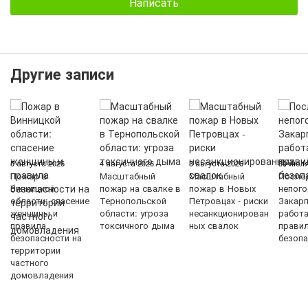
Написать
Другие записи
5 августа 2026
4 августа 2026
3 августа 2026
30 июля
Пожар в
Масштабный
Масштабный
После
Винницкой
пожар на свалке в
пожар в Новых
непого
области: спасение
Тернопольской
Петровцах - риски
Закарп
женщины и
области: угроза
несанкционирован
работ
правила
токсичного дыма
ных свалок
прави
безопасности на
безопа
территории
частного
домовладения