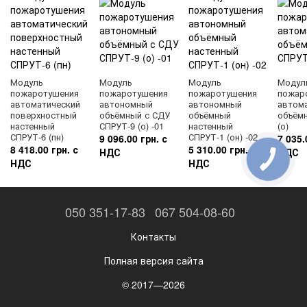
Модуль
Модуль
Модуль
Модул
пожаротушения
пожаротушения
пожаротушения
пожар
автоматический
автономный
автономный
автом
поверхностный
объёмный с СДУ
объёмный
объём
настенный
СПРУТ-9 (о) -01
настенный
(о)
СПРУТ-6 (пн)
СПРУТ-1 (он) -02
9 096.00 грн. с
7 035.
8 418.00 грн. с
5 310.00 грн. с
НДС
НДС
НДС
НДС
050 351-17-83
067 504-08-60
Контакты
Полная версия сайта
© 2017—2026