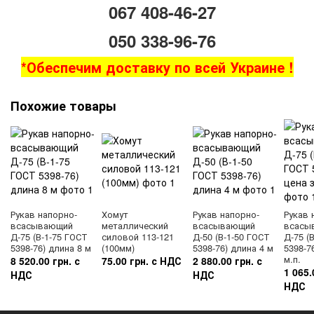
067 408-46-27
050 338-96-76
*Обеспечим доставку по всей Украине !
Похожие товары
Рукав напорно-
Хомут
Рукав напорно-
Рукав 
всасывающий
металлический
всасывающий
всасы
Д-75 (В-1-75 ГОСТ
силовой 113-121
Д-50 (В-1-50 ГОСТ
Д-75 (
5398-76) длина 8 м
(100мм)
5398-76) длина 4 м
5398-7
м.п.
8 520.00 грн. с
75.00 грн. с НДС
2 880.00 грн. с
1 065.
НДС
НДС
НДС