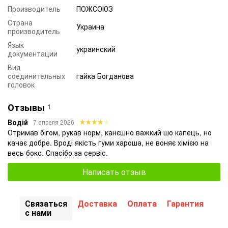
Производитель
ПОЖСОЮЗ
Страна
Украина
производитель
Язык
украинский
документации
Вид
соединительных
гайка Богданова
головок
Отзывы
1
Водій
7 апреля 2026
Отримав бігом, рукав норм, канєшно важкий шо капець, но
качає добре. Вроді якість гуми хароша, не воняє хімією на
весь бокс. Спасібо за сервіс.
Написать отзыв
Связаться
Доставка
Оплата
Гарантия
с нами