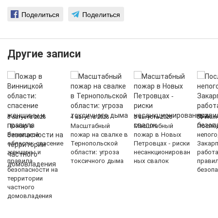
Поделиться
Поделиться
Другие записи
5 августа 2026
4 августа 2026
3 августа 2026
30 июля
Пожар в
Масштабный
Масштабный
После
Винницкой
пожар на свалке в
пожар в Новых
непого
области: спасение
Тернопольской
Петровцах - риски
Закарп
женщины и
области: угроза
несанкционирован
работ
правила
токсичного дыма
ных свалок
прави
безопасности на
безопа
территории
частного
домовладения