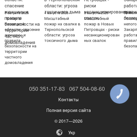
5 августа 2026
4 августа 2026
3 августа 2026
30 июля
Пожар в
Масштабный
Масштабный
После
Винницкой
пожар на свалке в
пожар в Новых
непого
области: спасение
Тернопольской
Петровцах - риски
Закарп
женщины и
области: угроза
несанкционирован
работ
правила
токсичного дыма
ных свалок
прави
безопасности на
безопа
территории
частного
домовладения
050 351-17-83
067 504-08-60
КНОПКА
ЗВ'ЯЗКУ
Контакты
Полная версия сайта
© 2017—2026
Укр