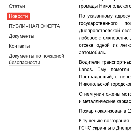
Статьи
громады Никопольского
По указанному адресу
Новости
государственного 
ПУБЛИЧНАЯ ОФЕРТА
Днепропетровской обл
Документы
лобовое столкновение 
отсеке одной из легк
Контакты
автомобиль.
Документы по пожарной
безопасности
Водители транспортны
Lanos. Ему помогли
Пострадавший, с пере
Никопольской городско
Огнем уничтожены мото
и металлические карка
Пожар локализован в 11
К тушению возгорания 
ГСЧС Украины в Днепро