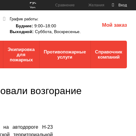
Рус
Сравнение
Желания
Вход
Укр
График работы:
Мой заказ
Будние:
9:00–18:00
0
Выходной:
Суббота,
Воскресенье.
Экипировка
Противопожарные
Справочник
для
услуги
компаний
пожарных
овали возгорание
 на автодороге Н-23
ской территориальной