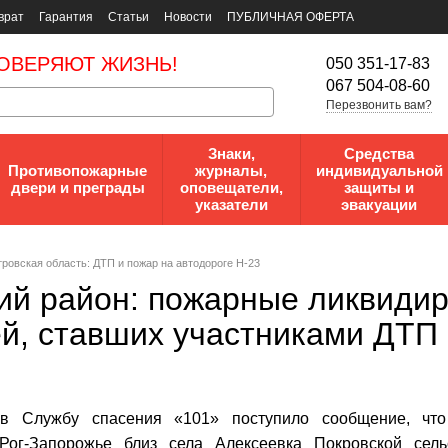
врат
Гарантия
Статьи
Новости
ПУБЛИЧНАЯ ОФЕРТА
ОВЕРЯЮТ ЖИЗНЬ!
050 351-17-83
067 504-08-60
Перезвонить вам?
Знаки,
Средства
Противопожарные
журналы,
индивидуальной
двери и преграды
оповещатели,
защиты и
указатели
эвакуации
ровская область: ДТП и пожар на автодороге Н-23
ий район: пожарные ликвидир
й, ставших участниками ДТП
в Службу спасения «101» поступило сообщение, что
Рог-Запорожье близ села Алексеевка Покровской сель