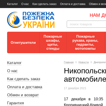
Каталог
О нас
Как сделать заказ
Оплата и доставка
Обмен и воз
Документы
Контакты
Документы по пожарной безопасности
НАМ Д
Пожарные
Пожарные
шкафы,
рукава, краны,
Огнетушители
щиты,
гидранты,
стенды
мотопомпы
Каталог
Главная
Новости
Днепропет
Никопольск
О нас
автомобиле
Как сделать заказ
Оплата и доставка
17 декабря 2021
Обмен и возврат
17 декабря в 10:35 
Гарантия
Кропивницкий-Кривой 