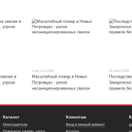
3 августа 2026
30 июля 2026
свалке в
Масштабный пожар в Новых
Последстви
: угроза
Петровцах - риски
Закарпатье
несанкционированных свалок
правила бе
Каталог
Клиентам
К
Огнетушители
Вход в личный кабинет
0
Пожарные шкафы, щиты,
Каталог