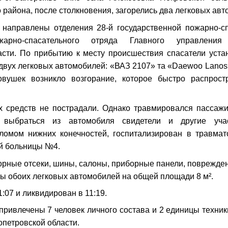
 района, после столкновения, загорелись два легковых авт
 направлены отделения 28-й государственной пожарно-сп
пожарно-спасательного отряда Главного управле
асти. По прибытию к месту происшествия спасатели уста
двух легковых автомобилей: «ВАЗ 2107» та «Daewoo Lanos
овушек возникло возгорание, которое быстро распрост
х средств не пострадали. Однако травмировался пасса
 выбраться из автомобиля свидетели и другие учас
ломом нижних конечностей, госпитализирован в травмат
й больницы №4.
рные отсеки, шины, салоны, приборные панели, поврежде
сы обоих легковых автомобилей на общей площади 8 м².
:07 и ликвидирован в 11:19.
привлечены 7 человек личного состава и 2 единицы техни
петровской области.