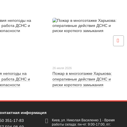
26 июля 2026
я непогоды на
Пожар в многоэтажке Харькова:
: работа ДСНС и
оперативные действия ДСНС и
зопасности
риски короткого замыкания
онтактная информация
50 351-17-83
Киев, ул. Николая Василенко 1 - Время
работы склада: пн-чт: 9:00-17:00, пт: