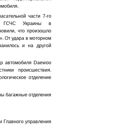
омобиля.
асательной части 7-го
ния ГСЧС Украины в
новили, что произошло
». От удара в моторном
ранилось и на другой
жир автомобиля Daewoo
тники происшествия.
ологическое отделение
ны багажные отделения
ки Главного управления