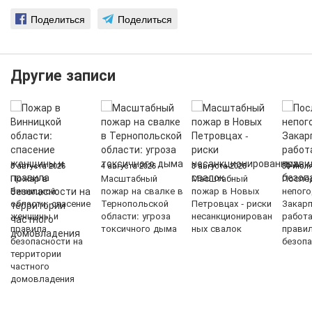
Поделиться
Поделиться
Другие записи
5 августа 2026
4 августа 2026
3 августа 2026
30 июля
Пожар в
Масштабный
Масштабный
После
Винницкой
пожар на свалке в
пожар в Новых
непого
области: спасение
Тернопольской
Петровцах - риски
Закарп
женщины и
области: угроза
несанкционирован
работ
правила
токсичного дыма
ных свалок
прави
безопасности на
безопа
территории
частного
домовладения