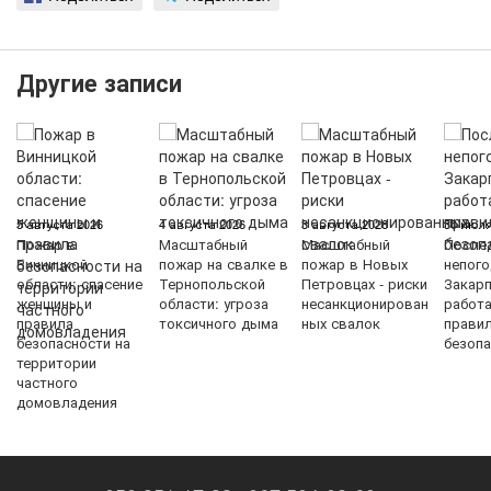
Другие записи
5 августа 2026
4 августа 2026
3 августа 2026
30 июля
Пожар в
Масштабный
Масштабный
После
Винницкой
пожар на свалке в
пожар в Новых
непого
области: спасение
Тернопольской
Петровцах - риски
Закарп
женщины и
области: угроза
несанкционирован
работ
правила
токсичного дыма
ных свалок
прави
безопасности на
безопа
территории
частного
домовладения