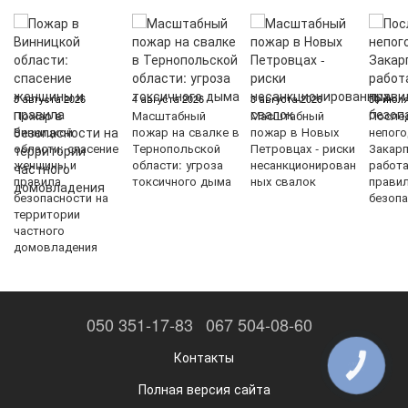
5 августа 2026
4 августа 2026
3 августа 2026
30 июля
Пожар в
Масштабный
Масштабный
После
Винницкой
пожар на свалке в
пожар в Новых
непого
области: спасение
Тернопольской
Петровцах - риски
Закарп
женщины и
области: угроза
несанкционирован
работ
правила
токсичного дыма
ных свалок
прави
безопасности на
безопа
территории
частного
домовладения
050 351-17-83
067 504-08-60
Контакты
КНОПКА
ЗВ'ЯЗКУ
Полная версия сайта