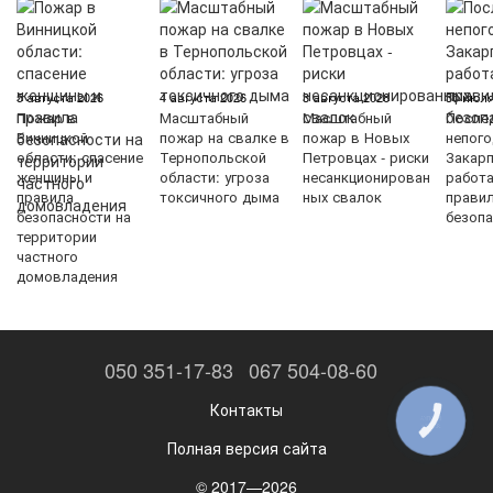
5 августа 2026
4 августа 2026
3 августа 2026
30 июля
Пожар в
Масштабный
Масштабный
После
Винницкой
пожар на свалке в
пожар в Новых
непого
области: спасение
Тернопольской
Петровцах - риски
Закарп
женщины и
области: угроза
несанкционирован
работ
правила
токсичного дыма
ных свалок
прави
безопасности на
безопа
территории
частного
домовладения
050 351-17-83
067 504-08-60
Контакты
КНОПКА
ЗВ'ЯЗКУ
Полная версия сайта
© 2017—2026