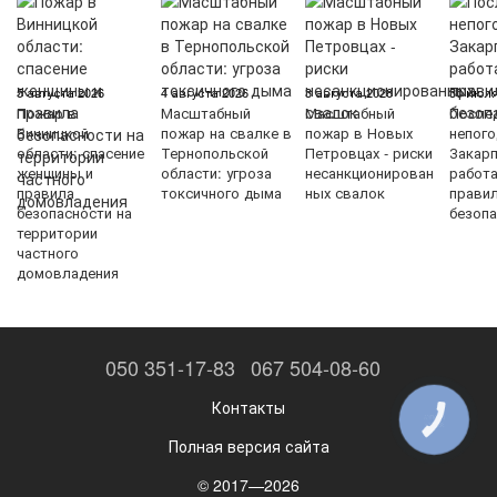
5 августа 2026
4 августа 2026
3 августа 2026
30 июля
Пожар в
Масштабный
Масштабный
После
Винницкой
пожар на свалке в
пожар в Новых
непого
области: спасение
Тернопольской
Петровцах - риски
Закарп
женщины и
области: угроза
несанкционирован
работ
правила
токсичного дыма
ных свалок
прави
безопасности на
безопа
территории
частного
домовладения
050 351-17-83
067 504-08-60
Контакты
КНОПКА
ЗВ'ЯЗКУ
Полная версия сайта
© 2017—2026