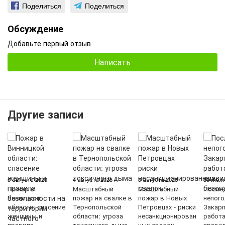
Поделиться
Поделиться
Обсуждение
Добавьте первый отзыв
Написать
Другие записи
5 августа 2026
4 августа 2026
3 августа 2026
30 июля
Пожар в
Масштабный
Масштабный
После
Винницкой
пожар на свалке в
пожар в Новых
непого
области: спасение
Тернопольской
Петровцах - риски
Закарп
женщины и
области: угроза
несанкционирован
работ
правила
токсичного дыма
ных свалок
прави