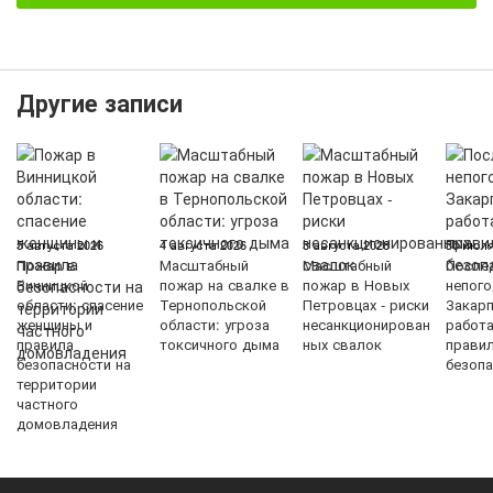
Другие записи
5 августа 2026
4 августа 2026
3 августа 2026
30 июля
Пожар в
Масштабный
Масштабный
После
Винницкой
пожар на свалке в
пожар в Новых
непого
области: спасение
Тернопольской
Петровцах - риски
Закарп
женщины и
области: угроза
несанкционирован
работ
правила
токсичного дыма
ных свалок
прави
безопасности на
безопа
территории
частного
домовладения