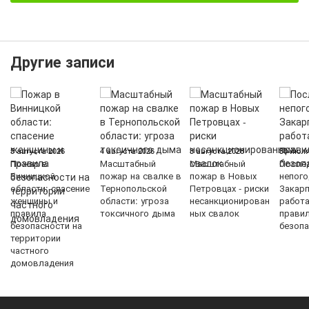
Другие записи
5 августа 2026
4 августа 2026
3 августа 2026
30 июля
Пожар в
Масштабный
Масштабный
После
Винницкой
пожар на свалке в
пожар в Новых
непого
области: спасение
Тернопольской
Петровцах - риски
Закарп
женщины и
области: угроза
несанкционирован
работ
правила
токсичного дыма
ных свалок
прави
безопасности на
безопа
территории
частного
домовладения