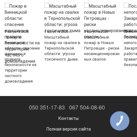
5 августа 2026
4 августа 2026
3 августа 2026
30 июля
Пожар в
Масштабный
Масштабный
После
Винницкой
пожар на свалке в
пожар в Новых
непого
области: спасение
Тернопольской
Петровцах - риски
Закарп
женщины и
области: угроза
несанкционирован
работ
правила
токсичного дыма
ных свалок
прави
безопасности на
безопа
территории
частного
домовладения
050 351-17-83
067 504-08-60
Контакты
КНОПКА
ЗВ'ЯЗКУ
Полная версия сайта