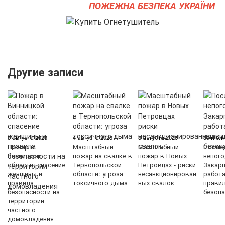
ПОЖЕЖНА БЕЗПЕКА УКРАЇНИ
Другие записи
5 августа 2026
4 августа 2026
3 августа 2026
30 июля
Пожар в
Масштабный
Масштабный
После
Винницкой
пожар на свалке в
пожар в Новых
непого
области: спасение
Тернопольской
Петровцах - риски
Закарп
женщины и
области: угроза
несанкционирован
работ
правила
токсичного дыма
ных свалок
прави
безопасности на
безопа
территории
частного
домовладения