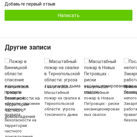
Добавьте первый отзыв
Написать
Другие записи
5 августа 2026
4 августа 2026
3 августа 2026
30 июля
Пожар в
Масштабный
Масштабный
После
Винницкой
пожар на свалке в
пожар в Новых
непого
области: спасение
Тернопольской
Петровцах - риски
Закарп
женщины и
области: угроза
несанкционирован
работ
правила
токсичного дыма
ных свалок
прави
безопасности на
безопа
территории
частного
домовладения