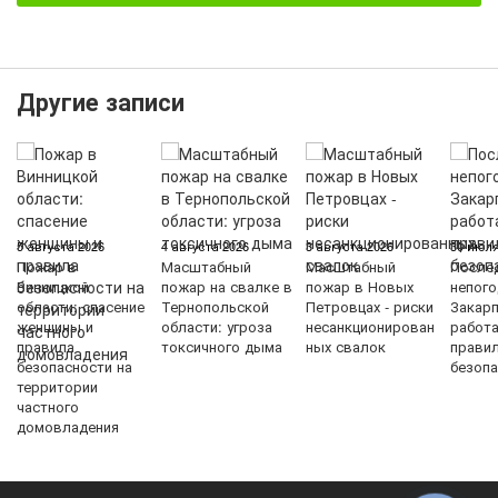
Другие записи
5 августа 2026
4 августа 2026
3 августа 2026
30 июля
Пожар в
Масштабный
Масштабный
После
Винницкой
пожар на свалке в
пожар в Новых
непого
области: спасение
Тернопольской
Петровцах - риски
Закарп
женщины и
области: угроза
несанкционирован
работ
правила
токсичного дыма
ных свалок
прави
безопасности на
безопа
территории
частного
домовладения