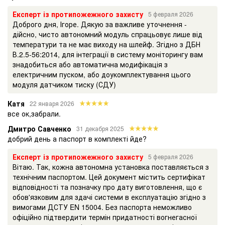
Експерт із протипожежного захисту
5 февраля 2026
Доброго дня, Ігоре. Дякую за важливе уточнення -
дійсно, чисто автономний модуль спрацьовує лише від
температури та не має виходу на шлейф. Згідно з ДБН
В.2.5-56:2014, для інтеграції в систему моніторингу вам
знадобиться або автоматична модифікація з
електричним пуском, або доукомплектування цього
модуля датчиком тиску (СДУ)
Катя
22 января 2026
все ок,забрали.
Дмитро Савченко
31 декабря 2025
добрий день а паспорт в комплекті йде?
Експерт із протипожежного захисту
5 февраля 2026
Вітаю. Так, кожна автономна установка поставляється з
технічним паспортом. Цей документ містить сертифікат
відповідності та позначку про дату виготовлення, що є
обов'язковим для здачі системи в експлуатацію згідно з
вимогами ДСТУ EN 15004. Без паспорта неможливо
офіційно підтвердити термін придатності вогнегасної