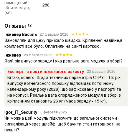
помещений
288
объёмом до,
(м³)
Отзывы
12
Інженер Василь
27 февраля 2026
Замовляли для цеху,приїхало швидко. Кріплення надійне,в
комплекті все було. Оплатили на сайті карткою.
Інженер
23 февраля 2026
Який рік випуску заряду і яка реальна вага модуля в зборі?
Експерт із протипожежного захисту
23 февраля 2026
Вітаю, колего. Щодо технічних параметрів СПРУТ-15: рік
випуску вогнегасного порошку відповідає поточному
календарному року (2026), що зафіксовано у паспорті та
на корпусі. Реальна вага спорядженого модуля в зборі з
кріпленням становить 26 кг (маса заряду - 15 кг).
Igor_IT_Security
5 февраля 2026
Чи можна цей модуль підключити до загальної системи
сигналізації через шлейф, щоб бачити стан готовності на
пульті?