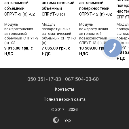
Модуль
Модуль
Модуль
Модул
пожаротушения
пожаротушения
пожаротушения
пожар
автономный
автоматический
автономный
автом
объёмный СПРУТ-9
объёмный СПРУТ-3
поверхностный
повер
(о) -02
(о)
СПРУТ-12 (п) -02
насте
СПРУТ-
9 015.00 грн. с
7 035.00 грн. с
10 569.00 грн. с
5 610.
НДС
НДС
НДС
НДС
050 351-17-83
067 504-08-60
Контакты
Полная версия сайта
© 2017—2026
Укр