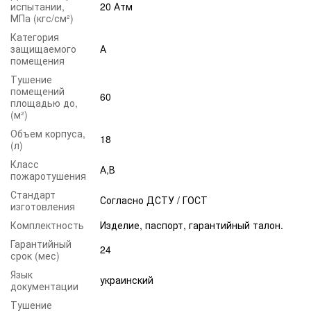
испытании,
20 Атм
МПа (кгс/см²)
Категория
защищаемого
А
помещения
Тушение
помещений
60
площадью до,
(м²)
Объем корпуса,
18
(л)
Класс
А,В
пожаротушения
Стандарт
Согласно ДСТУ / ГОСТ
изготовления
Комплектность
Изделие, паспорт, гарантийный талон.
Гарантийный
24
срок (мес)
Язык
украинский
документации
Тушение