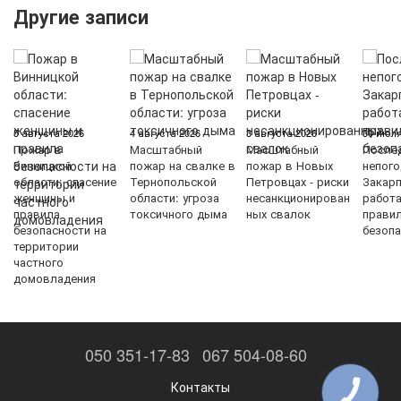
Другие записи
5 августа 2026
4 августа 2026
3 августа 2026
30 июля
Пожар в
Масштабный
Масштабный
После
Винницкой
пожар на свалке в
пожар в Новых
непого
области: спасение
Тернопольской
Петровцах - риски
Закарп
женщины и
области: угроза
несанкционирован
работ
правила
токсичного дыма
ных свалок
прави
безопасности на
безопа
территории
частного
домовладения
050 351-17-83
067 504-08-60
Контакты
КНОПКА
ЗВ'ЯЗКУ