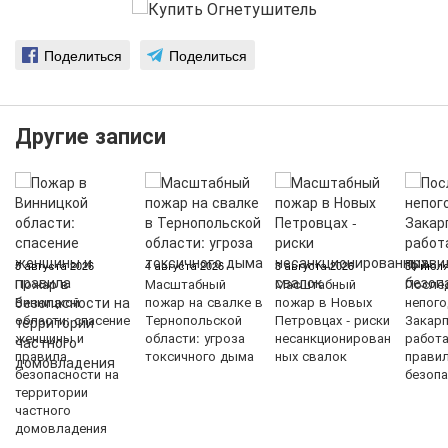
Поделиться
Поделиться
Другие записи
5 августа 2026
4 августа 2026
3 августа 2026
30 июля
Пожар в
Масштабный
Масштабный
После
Винницкой
пожар на свалке в
пожар в Новых
непого
области: спасение
Тернопольской
Петровцах - риски
Закарп
женщины и
области: угроза
несанкционирован
работ
правила
токсичного дыма
ных свалок
прави
безопасности на
безопа
территории
частного
домовладения