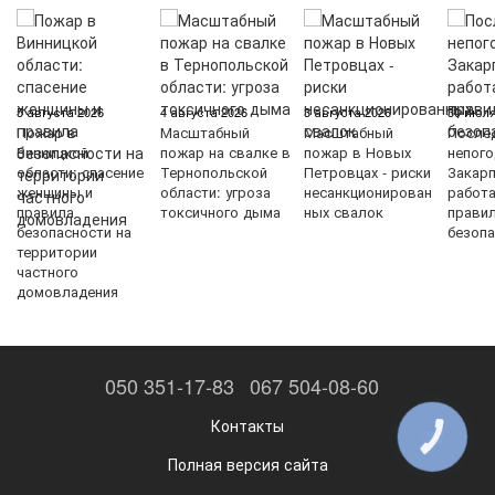
5 августа 2026
4 августа 2026
3 августа 2026
30 июля
Пожар в
Масштабный
Масштабный
После
Винницкой
пожар на свалке в
пожар в Новых
непого
области: спасение
Тернопольской
Петровцах - риски
Закарп
женщины и
области: угроза
несанкционирован
работ
правила
токсичного дыма
ных свалок
прави
безопасности на
безопа
территории
частного
домовладения
050 351-17-83
067 504-08-60
Контакты
КНОПКА
ЗВ'ЯЗКУ
Полная версия сайта