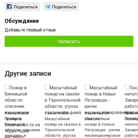
Поделиться
Поделиться
Обсуждение
Добавьте первый отзыв
Написать
Другие записи
5 августа 2026
4 августа 2026
3 августа 2026
30 июля
Пожар в
Масштабный
Масштабный
После
Винницкой
пожар на свалке в
пожар в Новых
непого
области: спасение
Тернопольской
Петровцах - риски
Закарп
женщины и
области: угроза
несанкционирован
работ