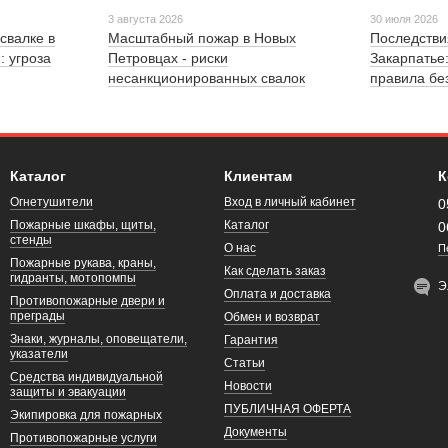
3 августа 2026
30 июля 2026
свалке в
Масштабный пожар в Новых
Последстви
: угроза
Петровцах - риски
Закарпатье
несанкционированных свалок
правила бе
Каталог
Клиентам
К
Огнетушители
Вход в личный кабинет
0
Пожарные шкафы, щиты,
Каталог
0
стенды
О нас
П
Пожарные рукава, краны,
Как сделать заказ
гидранты, мотопомпы
Э
Оплата и доставка
Противопожарные двери и
преграды
Обмен и возврат
Знаки, журналы, оповещатели,
Гарантия
указатели
Статьи
Средства индивидуальной
Новости
защиты и эвакуации
ПУБЛИЧНАЯ ОФЕРТА
Экипировка для пожарных
Документы
Противопожарные услуги