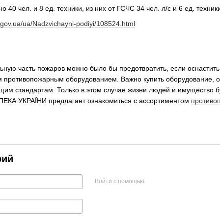
40 чел. и 8 ед. техники, из них от ГСЧС 34 чел. л/с и 6 ед. техник
.gov.ua/ua/Nadzvichayni-podiyi/108524.html
ьную часть пожаров можно было бы предотвратить, если оснастить
 противопожарным оборудованием. Важно купить оборудование, 
им стандартам. Только в этом случае жизни людей и имущество бу
КА УКРАЇНИ предлагает ознакомиться с ассортиментом
противо
рий
Войти с помощью