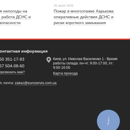
26 июля 2026
я непогоды на
Пожар в многоэтажке Харькова:
: работа ДСНС и
оперативные действия ДСНС и
зопасности
риски короткого замыкания
онтактная информация
50 351-17-83
Киев, ул. Николая Василенко 1 - Время
работы склада: пн-чт: 9:00-17:00, пт:
67 504-08-60
9:00-16:00
ерезвонить вам?
Карта проезда
л. почта:
zakaz@euroservis.com.ua
КНОПКА
ЗВ'ЯЗКУ