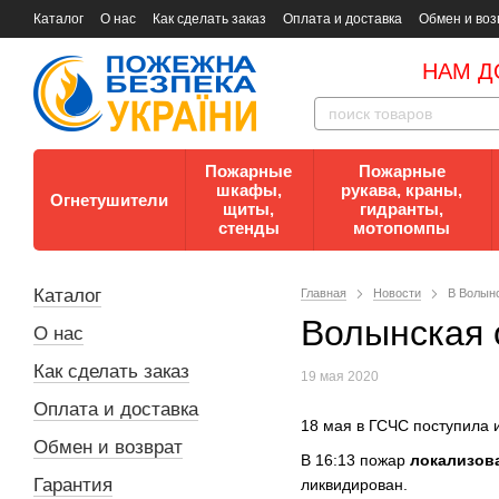
Каталог
О нас
Как сделать заказ
Оплата и доставка
Обмен и воз
Документы
Контакты
Документы по пожарной безопасности
НАМ Д
Пожарные
Пожарные
шкафы,
рукава, краны,
Огнетушители
щиты,
гидранты,
стенды
мотопомпы
Каталог
Главная
Новости
В Волынс
Волынская 
О нас
Как сделать заказ
19 мая 2020
Оплата и доставка
18 мая в ГСЧС поступила 
Обмен и возврат
В 16:13 пожар
локализов
Гарантия
ликвидирован.