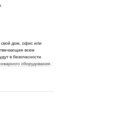
и.
 cвой дом, офис или
отвечающее всем
дут в безопасности.
пожарного оборудования
.