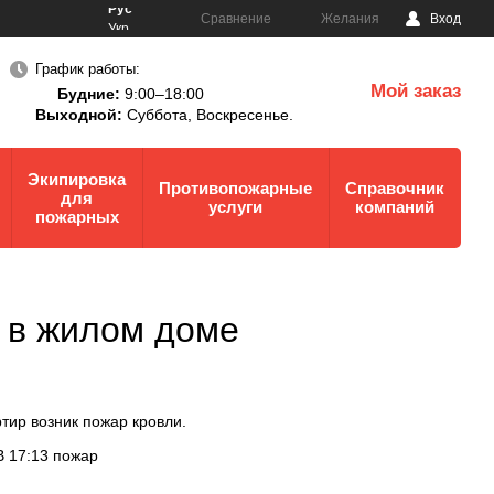
Рус
Сравнение
Желания
Вход
Укр
График работы:
Мой заказ
Будние:
9:00–18:00
0
Выходной:
Суббота,
Воскресенье.
Экипировка
Противопожарные
Справочник
для
услуги
компаний
пожарных
 в жилом доме
тир возник пожар кровли.
В 17:13 пожар