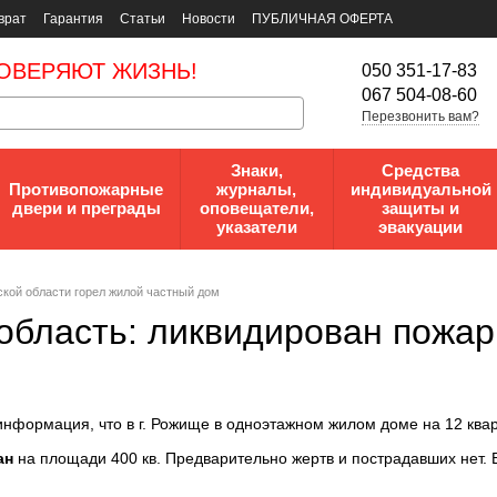
врат
Гарантия
Статьи
Новости
ПУБЛИЧНАЯ ОФЕРТА
ОВЕРЯЮТ ЖИЗНЬ!
050 351-17-83
067 504-08-60
Перезвонить вам?
Знаки,
Средства
Противопожарные
журналы,
индивидуальной
двери и преграды
оповещатели,
защиты и
указатели
эвакуации
кой области горел жилой частный дом
область: ликвидирован пожар
информация, что в г. Рожище в одноэтажном жилом доме на 12 квар
ан
на площади 400 кв. Предварительно жертв и пострадавших нет. 